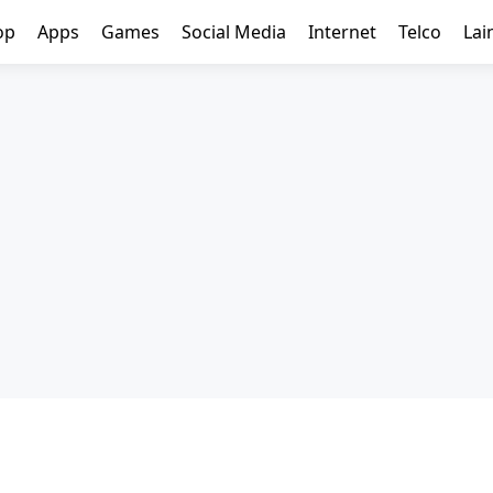
op
Apps
Games
Social Media
Internet
Telco
Lai