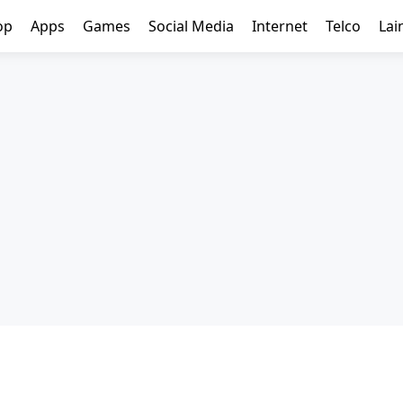
op
Apps
Games
Social Media
Internet
Telco
Lai