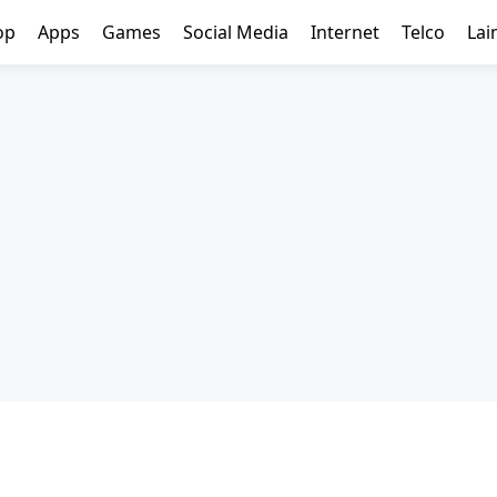
op
Apps
Games
Social Media
Internet
Telco
Lai