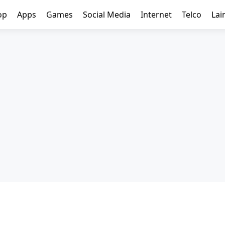
op
Apps
Games
Social Media
Internet
Telco
Lai