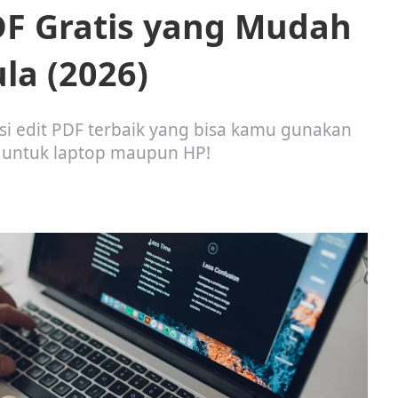
PDF Gratis yang Mudah
a (2026)
si edit PDF terbaik yang bisa kamu gunakan
a untuk laptop maupun HP!