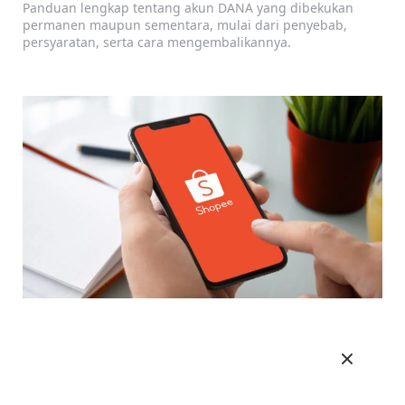
Panduan lengkap tentang akun DANA yang dibekukan
permanen maupun sementara, mulai dari penyebab,
persyaratan, serta cara mengembalikannya.
Cara Melihat Nomor ShopeePay Sendiri
Untuk Transfer (2026)
Panduan lengkap tentang cara melihat nomor ShopeePay