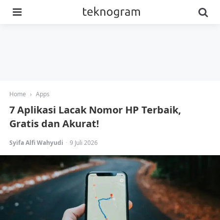
Menu
Se
Home
›
Apps
7 Aplikasi Lacak Nomor HP Terbaik,
Gratis dan Akurat!
Posted
Syifa Alfi Wahyudi
9 Juli 2026
by