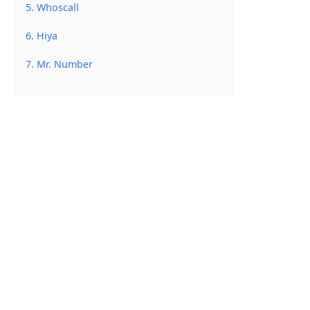
5. Whoscall
6. Hiya
7. Mr. Number