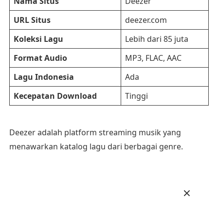
Nama Situs
Deezer
URL Situs
deezer.com
Koleksi Lagu
Lebih dari 85 juta
Format Audio
MP3, FLAC, AAC
Lagu Indonesia
Ada
Kecepatan Download
Tinggi
Deezer adalah platform streaming musik yang
menawarkan katalog lagu dari berbagai genre.
Platform ini populer di seluruh dunia dan
menawarkan fitur-fitur canggih, seperti rekomendasi
musik berdasarkan selera pengguna.