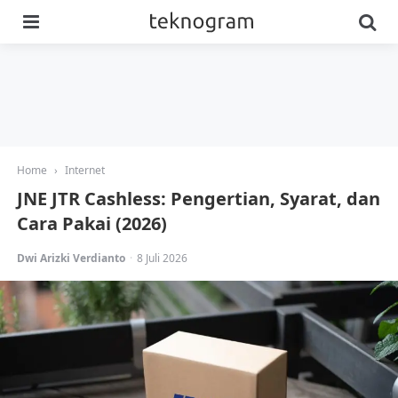
Menu
Se
Home
›
Internet
JNE JTR Cashless: Pengertian, Syarat, dan
Cara Pakai (2026)
Posted
Dwi Arizki Verdianto
8 Juli 2026
by