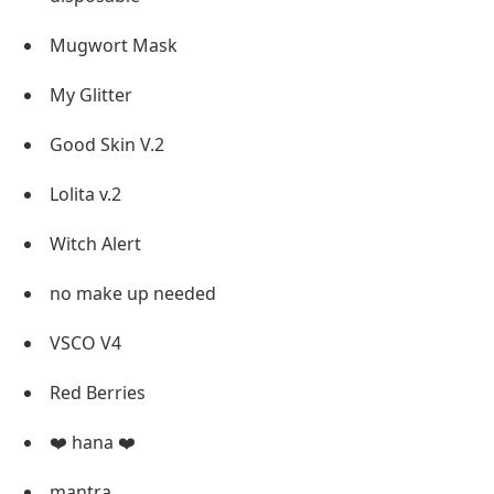
Mugwort Mask
My Glitter
Good Skin V.2
Lolita v.2
Witch Alert
no make up needed
VSCO V4
Red Berries
❤️ hana ❤️
mantra