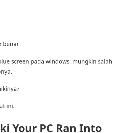
k benar
lue screen pada windows, mungkin salah
bnya.
ikinya?
t ini.
i Your PC Ran Into