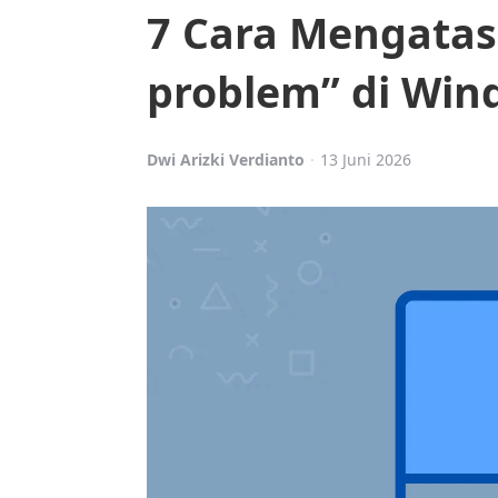
7 Cara Mengatasi
problem” di Win
Posted
Dwi Arizki Verdianto
13 Juni 2026
by