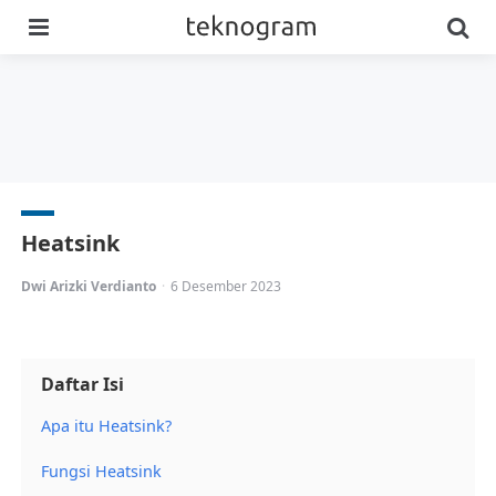
Menu
Se
Heatsink
Posted
Dwi Arizki Verdianto
6 Desember 2023
by
Daftar Isi
Apa itu Heatsink?
Fungsi Heatsink