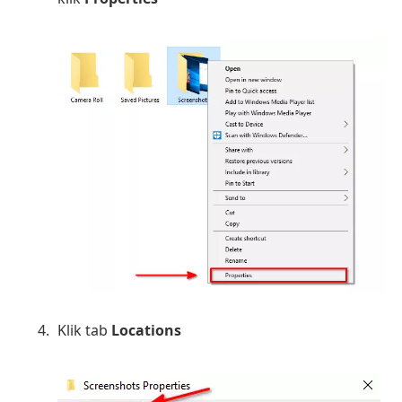
Klik tab
Locations