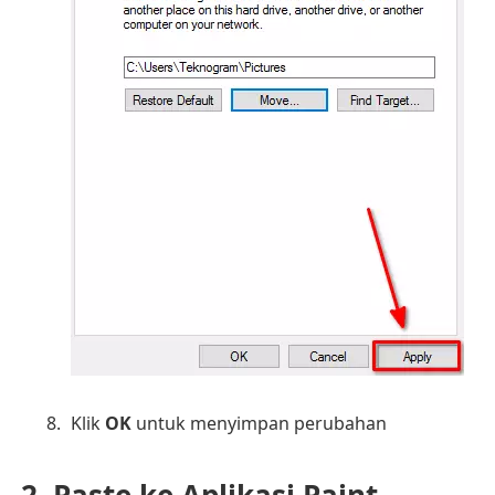
Klik
OK
untuk menyimpan perubahan
2. Paste ke Aplikasi Paint