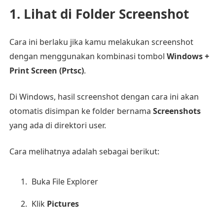
1. Lihat di Folder Screenshot
Cara ini berlaku jika kamu melakukan screenshot
dengan menggunakan kombinasi tombol
Windows +
Print Screen (Prtsc)
.
Di Windows, hasil screenshot dengan cara ini akan
otomatis disimpan ke folder bernama
Screenshots
yang ada di direktori user.
Cara melihatnya adalah sebagai berikut:
Buka File Explorer
Klik
Pictures