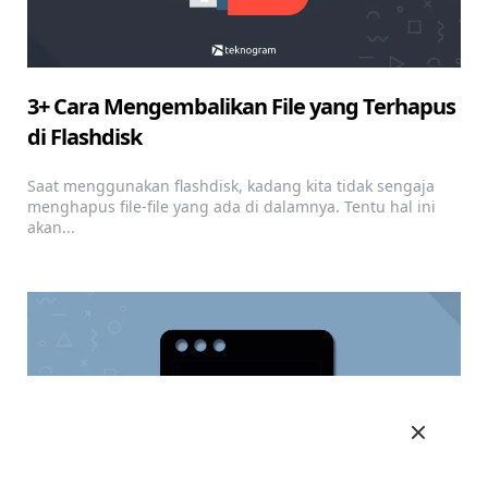
3+ Cara Mengembalikan File yang Terhapus
di Flashdisk
Saat menggunakan flashdisk, kadang kita tidak sengaja
menghapus file-file yang ada di dalamnya. Tentu hal ini
akan...