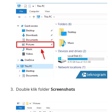
Double klik folder
Screenshots