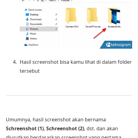
Hasil screenshot bisa kamu lihat di dalam folder
tersebut
Umumnya, hasil screenshot akan bernama
Schreenshot (1)
,
Schreenshot (2)
, dst. dan akan
diurutkan berdasarkan screenshot yang pertama.