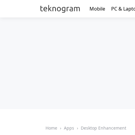
Mobile
PC & Lapt
Home
›
Apps
›
Desktop Enhancement