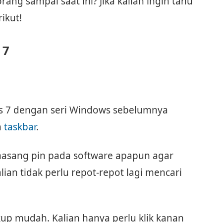
ng sampai saat ini? Jika kalian ingin tahu
ikut!
 7
s 7 dengan seri Windows sebelumnya
n
taskbar
.
emasang pin pada software apapun agar
lian tidak perlu repot-repot lagi mencari
p mudah. Kalian hanya perlu klik kanan