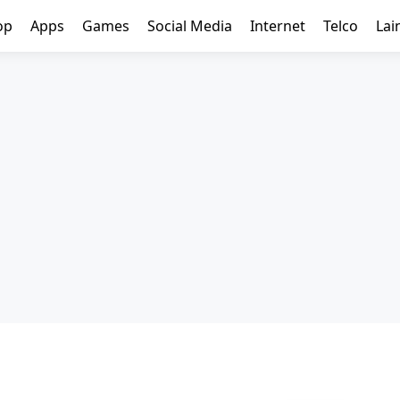
op
Apps
Games
Social Media
Internet
Telco
Lai