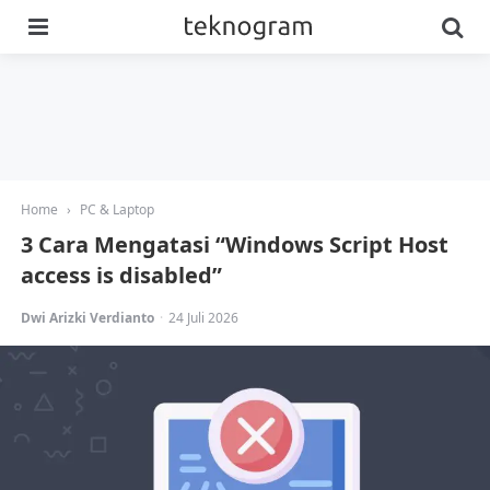
Menu
Se
Home
›
PC & Laptop
3 Cara Mengatasi “Windows Script Host
access is disabled”
Posted
Dwi Arizki Verdianto
24 Juli 2026
by