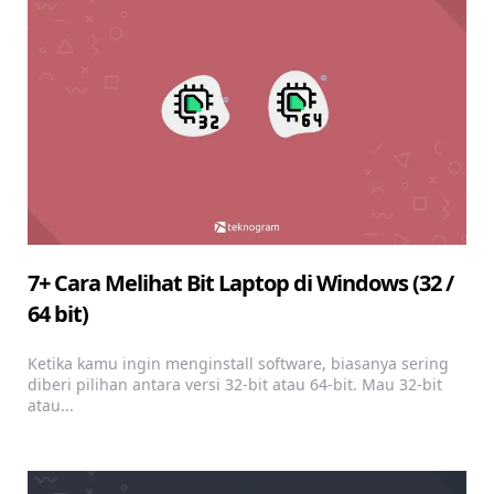
7+ Cara Melihat Bit Laptop di Windows (32 /
64 bit)
Ketika kamu ingin menginstall software, biasanya sering
diberi pilihan antara versi 32-bit atau 64-bit. Mau 32-bit
atau...