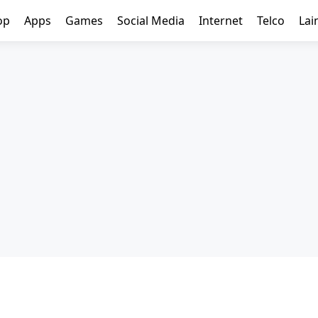
op
Apps
Games
Social Media
Internet
Telco
Lai