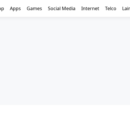
op
Apps
Games
Social Media
Internet
Telco
Lai