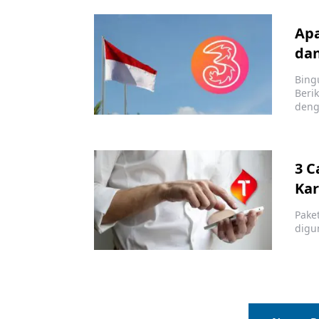
Apa
da
Bing
Beri
deng
3 C
Kar
Pake
digu