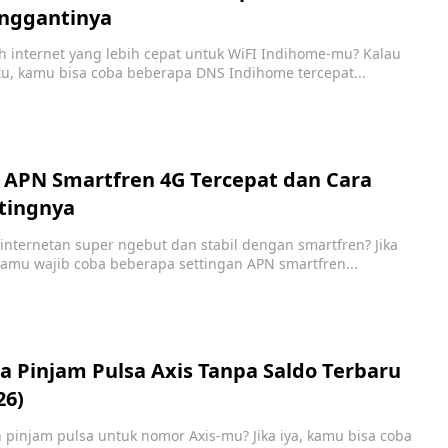
nggantinya
h internet yang lebih cepat untuk WiFI Indihome-mu? Kalau
tu, kamu bisa coba beberapa DNS Indihome tercepat...
 APN Smartfren 4G Tercepat dan Cara
tingnya
internetan super ngebut dan stabil dengan smartfren? Jika
 kamu wajib coba beberapa settingan APN smartfren...
a Pinjam Pulsa Axis Tanpa Saldo Terbaru
26)
n pinjam pulsa untuk nomor Axis-mu? Jika iya, kamu bisa coba