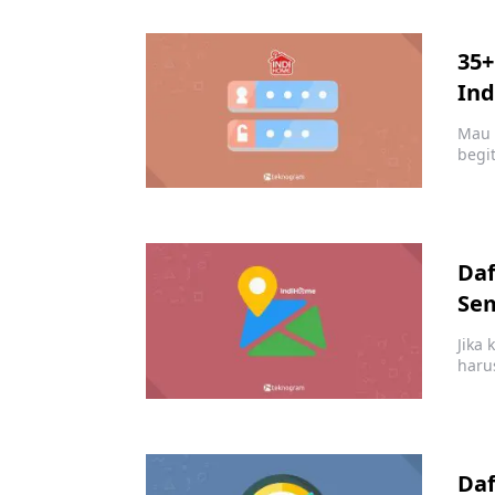
35
Ind
Mau 
begi
Daf
Sem
Jika
haru
Daf