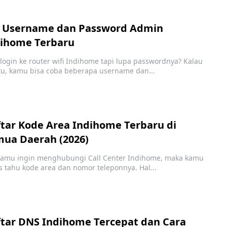
+ Username dan Password Admin
ihome Terbaru
login ke router wifi Indihome tapi lupa passwordnya? Kalau
tu, kamu bisa coba beberapa username dan...
tar Kode Area Indihome Terbaru di
ua Daerah (2026)
 kamu ingin menghubungi Call Center Indihome, maka kamu
s tahu kode area dan nomor teleponnya. Hal...
tar DNS Indihome Tercepat dan Cara