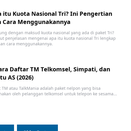
 itu Kuota Nasional Tri? Ini Pengertian
n Cara Menggunakannya
ung dengan maksud kuota nasional yang ada di paket Tri?
kut penjelasan mengenai apa itu kuota nasional Tri lengkap
an cara menggunakannya.
ara Daftar TM Telkomsel, Simpati, dan
tu AS (2026)
t TM atau TalkMania adalah paket nelpon yang bisa
nakan oleh pelanggan telkomsel untuk telepon ke sesama...