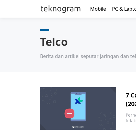
Mobile
PC & Lapt
Telco
Berita dan artikel seputar jaringan dan te
7 C
(20
Pern
tida