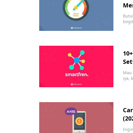
Me
Butu
begi
10+
Set
Mau 
iya,
Car
(20
Ingi