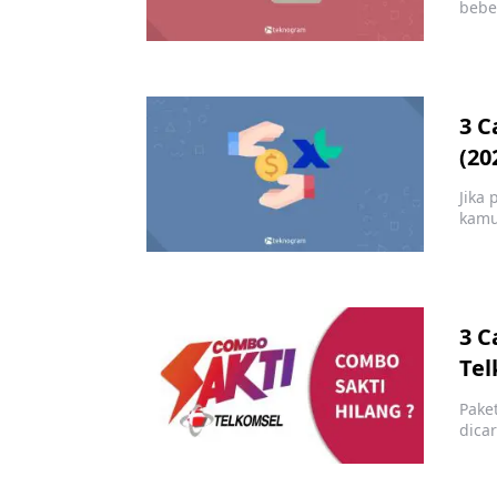
bebe
3 C
(20
Jika
kamu
3 C
Tel
Pake
dica