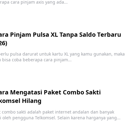
rapa cara pinjam axis yang ada...
ara Pinjam Pulsa XL Tanpa Saldo Terbaru
26)
 perlu pulsa darurat untuk kartu XL yang kamu gunakan, maka
 bisa coba beberapa cara pinjam...
ara Mengatasi Paket Combo Sakti
komsel Hilang
t combo sakti adalah paket internet andalan dan banyak
ri oleh pengguna Telkomsel. Selain karena harganya yang...