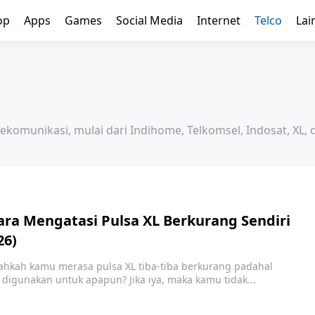
op
Apps
Games
Social Media
Internet
Telco
Lai
lekomunikasi, mulai dari Indihome, Telkomsel, Indosat, XL, 
ara Mengatasi Pulsa XL Berkurang Sendiri
26)
ahkah kamu merasa pulsa XL tiba-tiba berkurang padahal
k digunakan untuk apapun? Jika iya, maka kamu tidak...