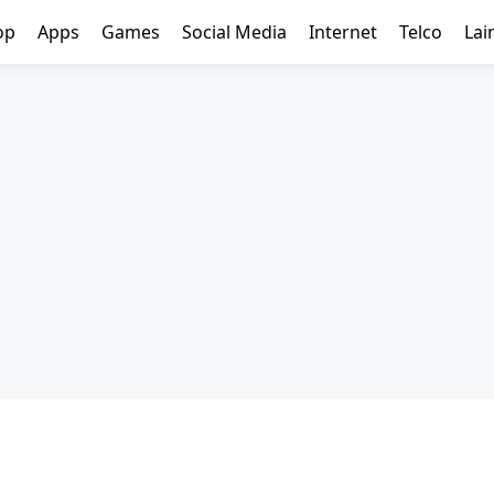
op
Apps
Games
Social Media
Internet
Telco
Lai