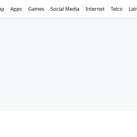
op
Apps
Games
Social Media
Internet
Telco
Lai