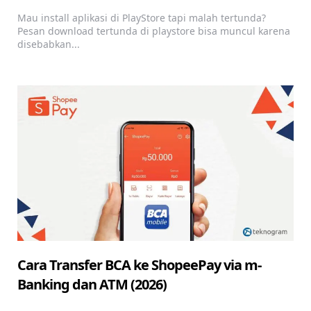
Mau install aplikasi di PlayStore tapi malah tertunda?
Pesan download tertunda di playstore bisa muncul karena
disebabkan...
Cara Transfer BCA ke ShopeePay via m-
Banking dan ATM (2026)