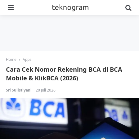
Menu
Se
Home
›
Apps
Cara Cek Nomor Rekening BCA di BCA
Mobile & KlikBCA (2026)
Posted
Sri Sulistiyani
20 Juli 2026
by