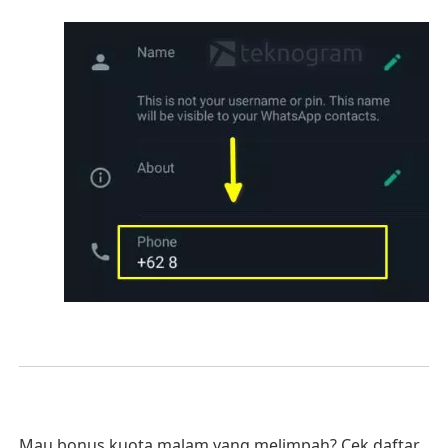
Mau bonus kuota malam yang melimpah? Cek daftar