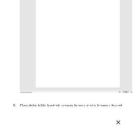
Double klik kotak yang baru saja kamu buat
Pada tab
Format
, pilih
Wrap Text > Behind Text