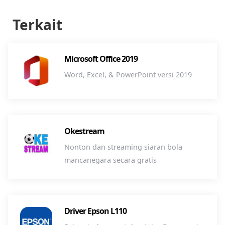
Terkait
Microsoft Office 2019
Word, Excel, & PowerPoint versi 2019
Okestream
Nonton dan streaming siaran bola
mancanegara secara gratis
Driver Epson L110