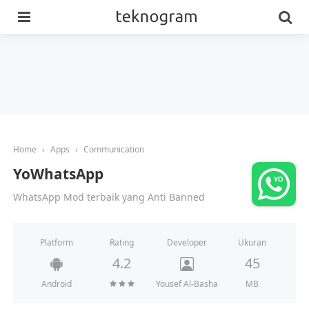
Menu
Se
Home
›
Apps
›
Communication
YoWhatsApp
WhatsApp Mod terbaik yang Anti Banned
Platform
Developer
Rating
Ukuran
4.2
45
MB
Android
Yousef Al-Basha