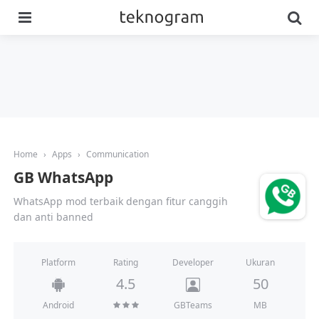
Menu
Se
Home
›
Apps
›
Communication
GB WhatsApp
WhatsApp mod terbaik dengan fitur canggih
dan anti banned
Platform
Developer
Rating
Ukuran
4.5
50
MB
Android
GBTeams