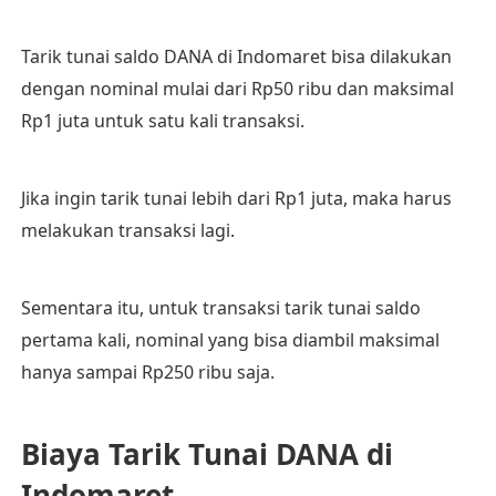
Tarik tunai saldo DANA di Indomaret bisa dilakukan
dengan nominal mulai dari Rp50 ribu dan maksimal
Rp1 juta untuk satu kali transaksi.
Jika ingin tarik tunai lebih dari Rp1 juta, maka harus
melakukan transaksi lagi.
Sementara itu, untuk transaksi tarik tunai saldo
pertama kali, nominal yang bisa diambil maksimal
hanya sampai Rp250 ribu saja.
Biaya Tarik Tunai DANA di
Indomaret