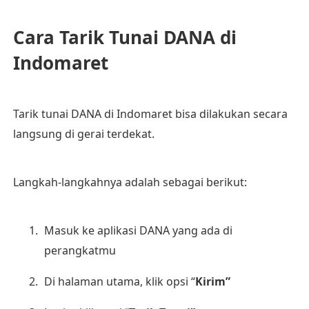
Cara Tarik Tunai DANA di
Indomaret
Tarik tunai DANA di Indomaret bisa dilakukan secara
langsung di gerai terdekat.
Langkah-langkahnya adalah sebagai berikut:
Masuk ke aplikasi DANA yang ada di
perangkatmu
Di halaman utama, klik opsi “
Kirim”