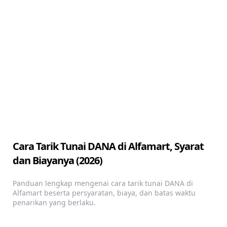
Cara Tarik Tunai DANA di Alfamart, Syarat
dan Biayanya (2026)
Panduan lengkap mengenai cara tarik tunai DANA di
Alfamart beserta persyaratan, biaya, dan batas waktu
penarikan yang berlaku.