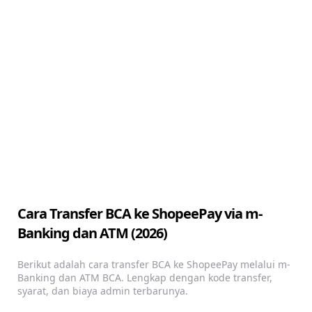
Cara Transfer BCA ke ShopeePay via m-
Banking dan ATM (2026)
Berikut adalah cara transfer BCA ke ShopeePay melalui m-
Banking dan ATM BCA. Lengkap dengan kode transfer,
syarat, dan biaya admin terbarunya.