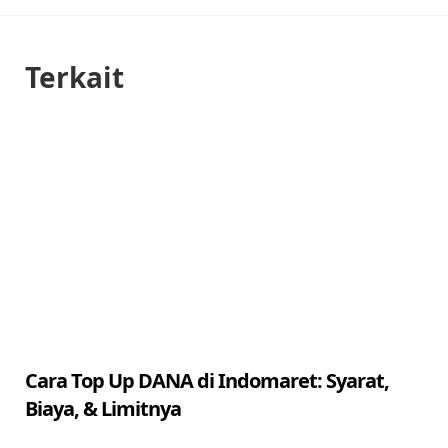
Terkait
Cara Top Up DANA di Indomaret: Syarat,
Biaya, & Limitnya