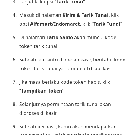
Lanjut klik opsi “
Tarik Tunai”
Masuk di halaman
Kirim & Tarik Tunai,
klik
opsi
Alfamart/Indomaret,
klik “
Tarik Tunai”
Di halaman
Tarik Saldo
akan muncul kode
token tarik tunai
Setelah ikut antri di depan kasir, beritahu kode
token tarik tunai yang muncul di aplikasi
Jika masa berlaku kode token habis, klik
“
Tampilkan Token”
Selanjutnya permintaan tarik tunai akan
diproses di kasir
Setelah berhasil, kamu akan mendapatkan