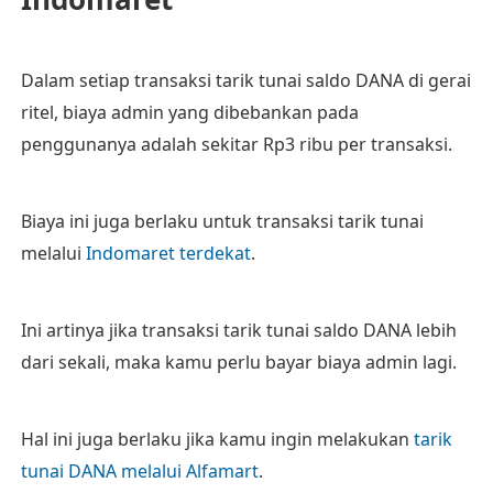
Dalam setiap transaksi tarik tunai saldo DANA di gerai
ritel, biaya admin yang dibebankan pada
penggunanya adalah sekitar Rp3 ribu per transaksi.
Biaya ini juga berlaku untuk transaksi tarik tunai
melalui
Indomaret terdekat
.
Ini artinya jika transaksi tarik tunai saldo DANA lebih
dari sekali, maka kamu perlu bayar biaya admin lagi.
Hal ini juga berlaku jika kamu ingin melakukan
tarik
tunai DANA melalui Alfamart
.