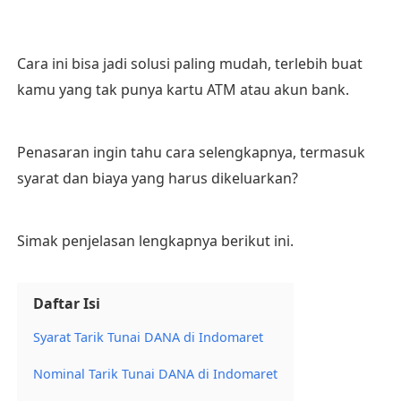
Cara ini bisa jadi solusi paling mudah, terlebih buat
kamu yang tak punya kartu ATM atau akun bank.
Penasaran ingin tahu cara selengkapnya, termasuk
syarat dan biaya yang harus dikeluarkan?
Simak penjelasan lengkapnya berikut ini.
Daftar Isi
Syarat Tarik Tunai DANA di Indomaret
Nominal Tarik Tunai DANA di Indomaret