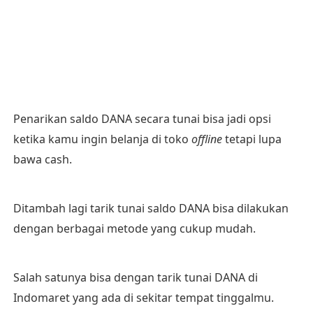
Penarikan saldo DANA secara tunai bisa jadi opsi
ketika kamu ingin belanja di toko
offline
tetapi lupa
bawa cash.
Ditambah lagi tarik tunai saldo DANA bisa dilakukan
dengan berbagai metode yang cukup mudah.
Salah satunya bisa dengan tarik tunai DANA di
Indomaret yang ada di sekitar tempat tinggalmu.