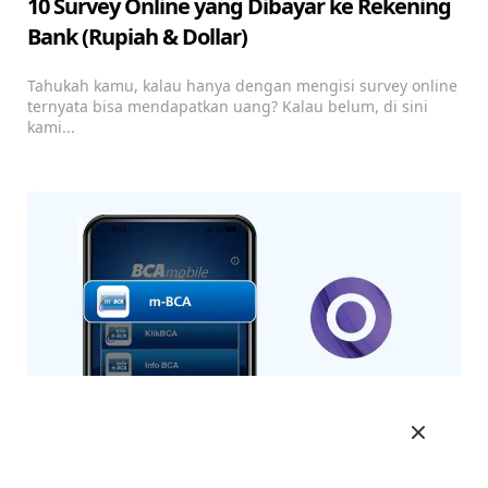
10 Survey Online yang Dibayar ke Rekening
Bank (Rupiah & Dollar)
Tahukah kamu, kalau hanya dengan mengisi survey online
ternyata bisa mendapatkan uang? Kalau belum, di sini
kami...
Cara Transfer BCA ke OVO Lewat BCA