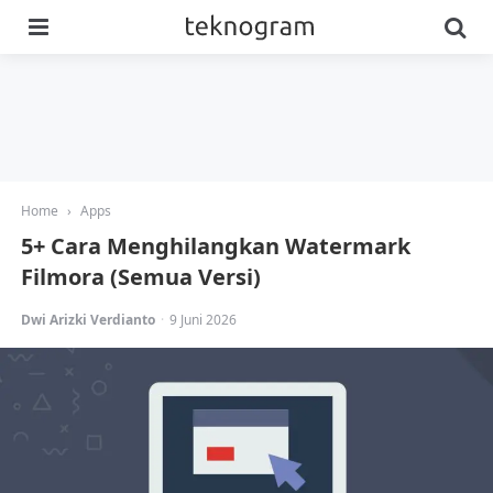
Menu
Se
Home
›
Apps
5+ Cara Menghilangkan Watermark
Filmora (Semua Versi)
Posted
Dwi Arizki Verdianto
9 Juni 2026
by