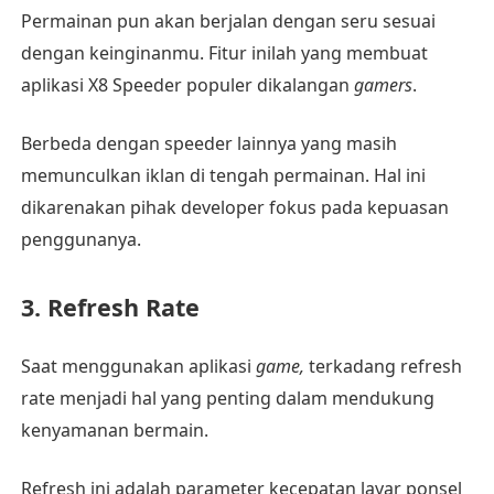
Permainan pun akan berjalan dengan seru sesuai
dengan keinginanmu. Fitur inilah yang membuat
aplikasi X8 Speeder populer dikalangan
gamers
.
Berbeda dengan speeder lainnya yang masih
memunculkan iklan di tengah permainan. Hal ini
dikarenakan pihak developer fokus pada kepuasan
penggunanya.
3. Refresh Rate
Saat menggunakan aplikasi
game,
terkadang refresh
rate menjadi hal yang penting dalam mendukung
kenyamanan bermain.
Refresh ini adalah parameter kecepatan layar ponsel