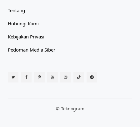
Tentang
Hubungi Kami
Kebijakan Privasi
Pedoman Media Siber
© Teknogram