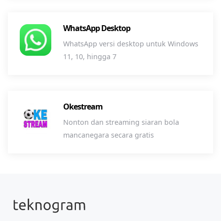
WhatsApp Desktop
WhatsApp versi desktop untuk Windows
11, 10, hingga 7
Okestream
Nonton dan streaming siaran bola
mancanegara secara gratis