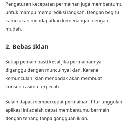
Pengaturan kecepatan permainan juga membantumu
untuk mampu memprediksi langkah. Dengan begitu
kamu akan mendapatkan kemenangan dengan
mudah.
2. Bebas Iklan
Setiap pemain pasti kesal jika permainannya
diganggu dengan munculnya iklan. Karena
kemunculan iklan mendadak akan membuat
konsentrasimu terpecah.
Selain dapat mempercepat permainan, fitur unggulan
aplikasi ini adalah dapat membantumu bermain
dengan tenang tanpa gangguan iklan.