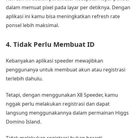
dalam memuat pixel pada layar per detiknya. Dengan
aplikasi ini kamu bisa meningkatkan refresh rate
ponsel lebih maksimal.
4. Tidak Perlu Membuat ID
Kebanyakan aplikasi speeder mewajibkan
penggunanya untuk membuat akun atau registrasi
terlebih dahulu.
Tetapi, dengan menggunakan X8 Speeder, kamu
nggak perlu melakukan registrasi dan dapat
langsung menggunakannya dalam permainan Higgs
Domino Island.