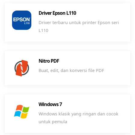
Driver Epson L110
Driver terbaru untuk printer Epson seri
L110
Nitro PDF
Buat, edit, dan konversi file PDF
Windows 7
Windows klasik yang ringan dan cocok
untuk pemula