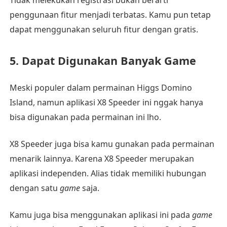
Tidak melekukan registrasi bukan berarti
penggunaan fitur menjadi terbatas. Kamu pun tetap
dapat menggunakan seluruh fitur dengan gratis.
5. Dapat Digunakan Banyak Game
Meski populer dalam permainan Higgs Domino
Island, namun aplikasi X8 Speeder ini nggak hanya
bisa digunakan pada permainan ini lho.
X8 Speeder juga bisa kamu gunakan pada permainan
menarik lainnya. Karena X8 Speeder merupakan
aplikasi independen. Alias tidak memiliki hubungan
dengan satu
game
saja.
Kamu juga bisa menggunakan aplikasi ini pada
game