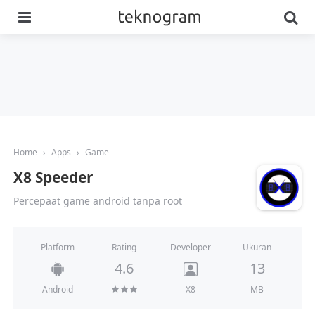
Menu
Se
Home
›
Apps
›
Game
X8 Speeder
Percepaat game android tanpa root
Platform
Developer
Rating
Ukuran
4.6
13
MB
Android
X8